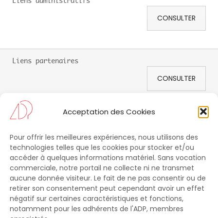
Liens administratifs
CONSULTER
Liens partenaires
CONSULTER
Acceptation des Cookies
Outils
Pour offrir les meilleures expériences, nous utilisons des
CONSULTER
technologies telles que les cookies pour stocker et/ou
accéder à quelques informations matériel. Sans vocation
commerciale, notre portail ne collecte ni ne transmet
aucune donnée visiteur. Le fait de ne pas consentir ou de
NOUS CONTACTER
retirer son consentement peut cependant avoir un effet
négatif sur certaines caractéristiques et fonctions,
ADP
notamment pour les adhérents de l'ADP, membres
C/o Commission Supérieure Technique de l’Image et du Son